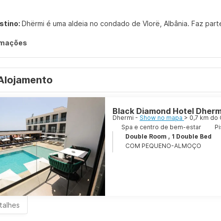
stino:
Dhërmi é uma aldeia no condado de Vlorë, Albânia. Faz part
rmações
Alojamento
Black Diamond Hotel Dherm
Dhermi -
Show no mapa
> 0,7 km do
Spa e centro de bem-estar
Pi
Double Room , 1 Double Bed
COM PEQUENO-ALMOÇO
talhes