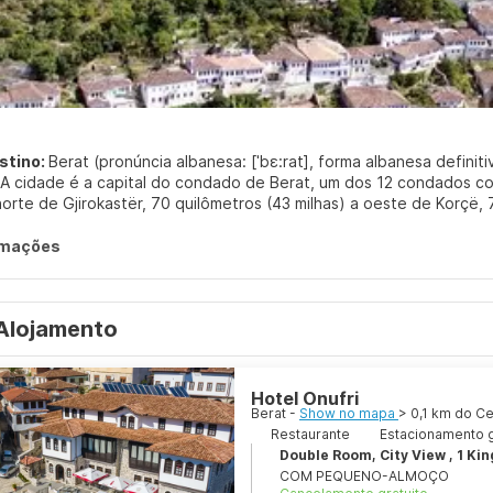
stino:
Berat (pronúncia albanesa: [ˈbɛ:rat], forma albanesa defini
 A cidade é a capital do condado de Berat, um dos 12 condados cons
norte de Gjirokastër, 70 quilômetros (43 milhas) a oeste de Korçë, 
ste de Fier.
rmações
ente, Berat está localizada no sul do país, cercada por montanhas
or um total de 161 quilômetros (100 milhas), o rio Osum atravessa 
Alojamento
Hotel Onufri
Berat -
Show no mapa
> 0,1 km do C
Restaurante
Estacionamento g
Double Room, City View , 1 Kin
COM PEQUENO-ALMOÇO