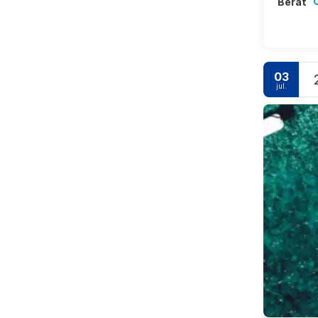
Berat
03
jul.