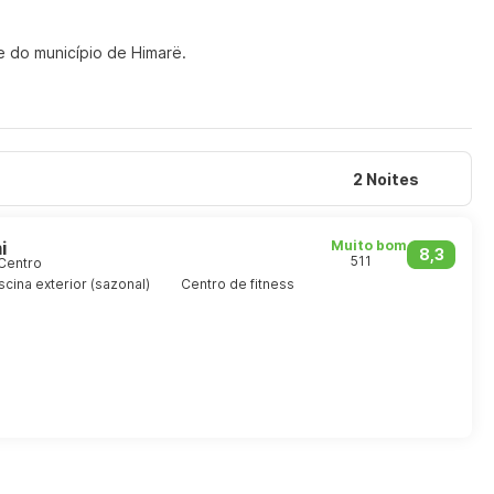
e do município de Himarë.
2 Noites
i
Muito bom
8,3
511
 Centro
scina exterior (sazonal)
Centro de fitness