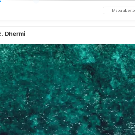
Mapa aberto
2.
Dhermi