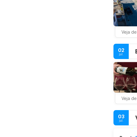
Veja de
02
jul.
Veja de
03
jul.