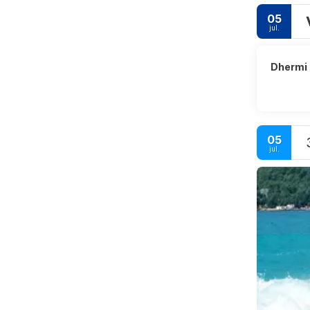
05
jul.
Dhermi
05
jul.