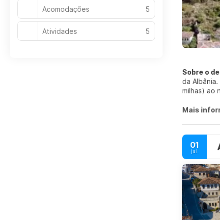
Acomodações
5
Atividades
5
Sobre o de
da Albânia.
milhas) ao 
milhas) a le
Mais info
Geograficam
nacional. P
Myzeqe.
01
jul.