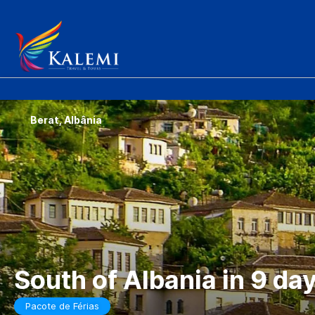
Berat, Albânia
South of Albania in 9 da
Pacote de Férias