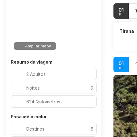
01
jul.
Tirana
Ampliar mapa
Resumo da viagem
01
jul.
2 Adultos
Noites
9
624 Quilômetros
Essa idéia inclui
Destinos
5