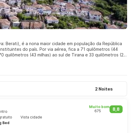
tiva: Berati), é a nona maior cidade em população da República
tituintes do país. Por via aérea, fica a 71 quilômetros (44
70 quilômetros (43 milhas) ao sul de Tirana e 33 quilômetros (21
 e colinas, incluindo Tomorr a leste, que foi declarado parque
a cidade antes de desaguar no rio Seman, na planície de
2 Noites
Muito bom
8,8
675
entro
ratuito
Vista cidade
g Bed