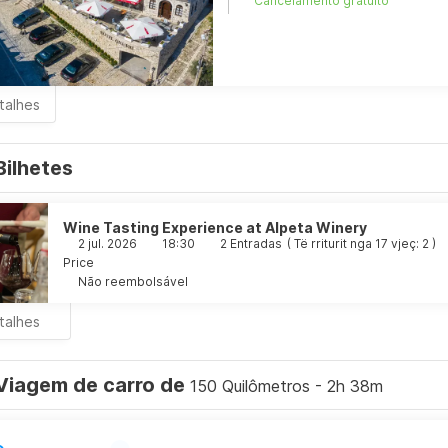
Cancelamento gratuito
talhes
Bilhetes
Wine Tasting Experience at Alpeta Winery
2 jul. 2026
18:30
2 Entradas
(
Të rriturit nga 17 vjeç: 2
)
Price
Não reembolsável
talhes
Viagem de carro de
150 Quilômetros - 2h 38m