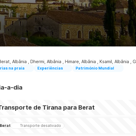
Berat, Albânia , Dhermi, Albânia , Himare, Albânia , Ksamil, Albânia , G
rias na praia
Experiências
Património Mundial
ia-a-dia
Transporte de Tirana para Berat
Berat
Transporte desativado