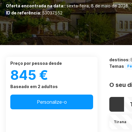
Oferta encontrada na data::
sexta-feira, 8 de maio de 2026
ID de referência:
53037552
destinos:
preço por pessoa desde
Temas
Fé
845 €
O seu d
Baseado em 2 adultos
Personalize-o
Tirana