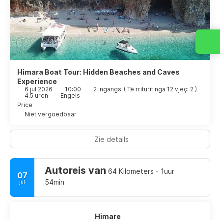
Himara Boat Tour: Hidden Beaches and Caves
Experience
6 jul 2026
10:00
2 Ingangs
(
Të rriturit nga 12 vjeç: 2
)
4.5 uren
Engels
Price
Niet vergoedbaar
Zie details
Autoreis van
64 Kilometers - 1uur
07
54min
jul
Himare