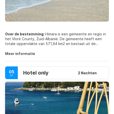
Over de bestemming:
Himara is een gemeente en regio in
het Vlorë County, Zuid-Albanië. De gemeente heeft een
totale oppervlakte van 571,94 km2 en bestaat uit de
administratieve eenheden van Himarë, Horë-Vranisht en
Lukovë.
Meer informatie
05
Hotel only
2 Nachten
jul