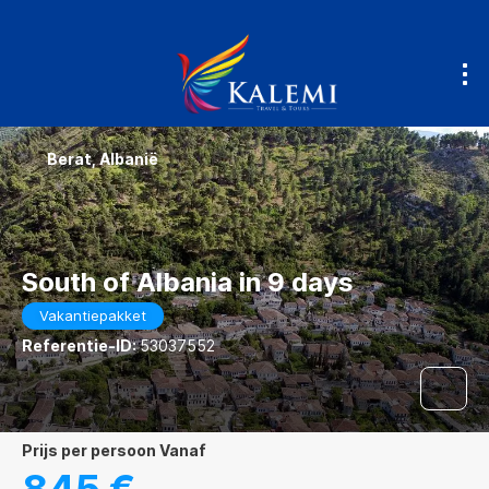
Berat, Albanië
South of Albania in 9 days
Vakantiepakket
Referentie-ID:
53037552
prijs per persoon Vanaf