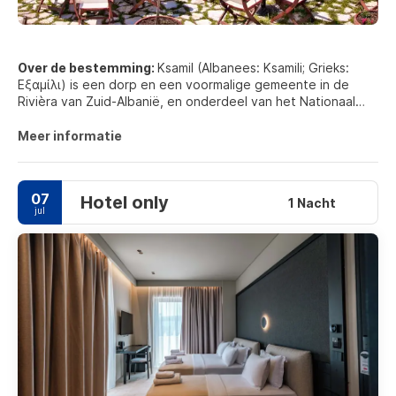
Over de bestemming:
Ksamil (Albanees: Ksamili; Grieks:
Εξαμίλι) is een dorp en een voormalige gemeente in de
Rivièra van Zuid-Albanië, en onderdeel van het Nationaal
Park Butrint.
Meer informatie
Ksamil is een van de meest bezochte kustresorts door
zowel binnenlandse als buitenlandse toeristen. Het strand
van Ksamil en de Ionische kust van Albanië verder naar het
07
Hotel only
noorden werden opgenomen in de Guardian's 20 van de
1 Nacht
jul
beste koopjes voor strandvakanties voor 2013.