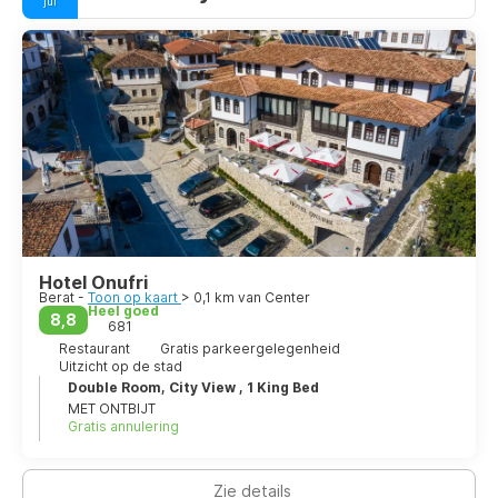
jul
Geografisch gezien ligt Berat in het zuiden van het land,
omringd door bergen en heuvels, waaronder Tomorr in het
oosten, dat tot nationaal park is verklaard. De Osum-rivier
stroomt over een totale lengte van 161 kilometer (100 mijl)
door de stad voordat hij uitmondt in de Seman-rivier in de
Myzeqe-vlakte.
Hotel Onufri
Berat -
Toon op kaart
> 0,1 km van Center
Heel goed
8,8
681
Restaurant
Gratis parkeergelegenheid
Uitzicht op de stad
Double Room, City View , 1 King Bed
MET ONTBIJT
Gratis annulering
Zie details