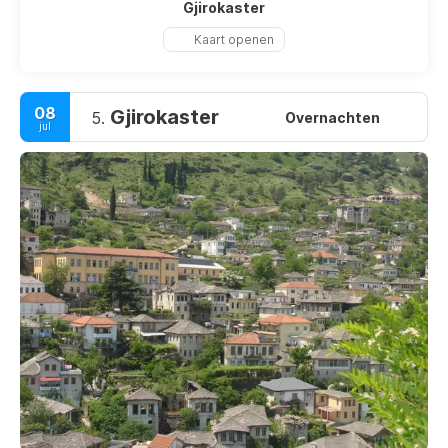
Gjirokaster
Kaart openen
08
Gjirokaster
5.
Overnachten
jul