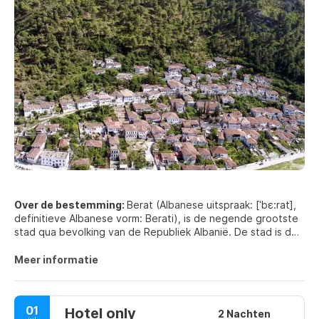
Over de bestemming:
Berat (Albanese uitspraak: [ˈbɛ:rat],
definitieve Albanese vorm: Berati), is de negende grootste
stad qua bevolking van de Republiek Albanië. De stad is de
hoofdstad van het omliggende Berat County, een van de 12
samenstellende provincies van het land. Hemelsbreed is het
Meer informatie
71 kilometer (44 mijl) ten noorden van Gjirokastër, 70
kilometer (43 mijl) ten westen van Korçë, 70 kilometer (43
mijl) ten zuiden van Tirana en 33 kilometer (21 mijl) ten
01
Hotel only
oosten van Fier.
2 Nachten