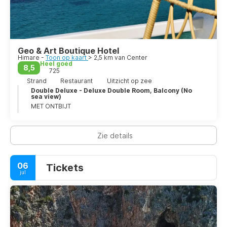
Geo & Art Boutique Hotel
Himare -
Toon op kaart
> 2,5 km van Center
Heel goed
8,5
725
Strand
Restaurant
Uitzicht op zee
Double Deluxe - Deluxe Double Room, Balcony (No
sea view)
MET ONTBIJT
Zie details
06
Tickets
jul