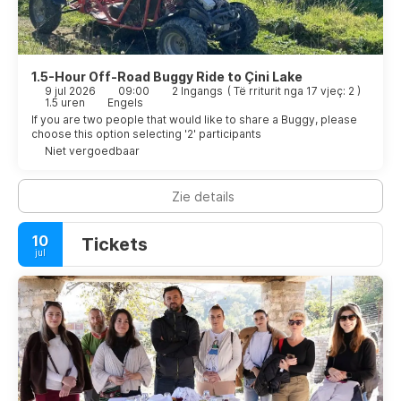
1.5-Hour Off-Road Buggy Ride to Çini Lake
9 jul 2026
09:00
2 Ingangs
(
Të rriturit nga 17 vjeç: 2
)
1.5 uren
Engels
If you are two people that would like to share a Buggy, please
choose this option selecting '2' participants
Niet vergoedbaar
Zie details
10
Tickets
jul