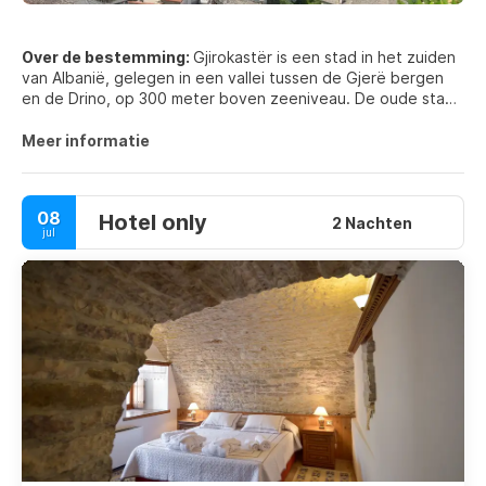
Over de bestemming:
Gjirokastër is een stad in het zuiden
van Albanië, gelegen in een vallei tussen de Gjerë bergen
en de Drino, op 300 meter boven zeeniveau. De oude stad
is een UNESCO Werelderfgoedlocatie, beschreven als "een
zeldzaam voorbeeld van een goed bewaarde Ottomaanse
Meer informatie
stad, gebouwd door boeren van grote landgoederen". De
stad wordt overzien door het fort van Gjirokastër, waar elke
vijf jaar het Gjirokastër Nationaal Folklorefestival wordt
08
Hotel only
gehouden. Het is de geboorteplaats van de voormalige
2 Nachten
jul
Albanese communistische leider Enver Hoxha en auteur
Ismail Kadare.