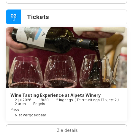
02
Tickets
jul
Wine Tasting Experience at Alpeta Winery
2 jul 2026
18:30
2 Ingangs
(
Të rriturit nga 17 vjeç: 2
)
2 uren
Engels
Price
Niet vergoedbaar
Zie details