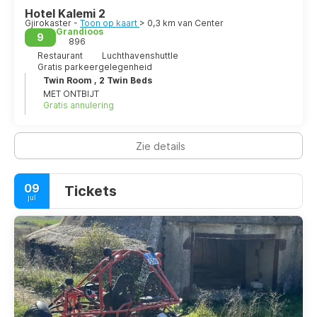
Hotel Kalemi 2
Gjirokaster -
Toon op kaart
> 0,3 km van Center
Grandioos
9
896
Restaurant
Luchthavenshuttle
Gratis parkeergelegenheid
Twin Room , 2 Twin Beds
MET ONTBIJT
Gratis annulering
Zie details
09
Tickets
jul