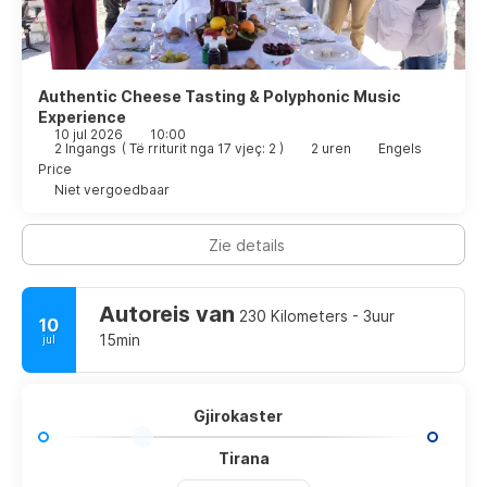
Authentic Cheese Tasting & Polyphonic Music
Experience
10 jul 2026
10:00
2 Ingangs
(
Të rriturit nga 17 vjeç: 2
)
2 uren
Engels
Price
Niet vergoedbaar
Zie details
Autoreis van
230 Kilometers - 3uur
10
15min
jul
Gjirokaster
Tirana