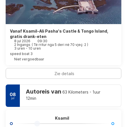
Vanaf Ksamil-Ali Pasha's Castle & Tongo Island,
gratis drank-eten
8 jul 2026
09:30
2 Ingangs
(
Të rritur nga 5 deri në 70 vjeç: 2
)
3 uren - 10 uren
speed boat 3
Niet vergoedbaar
Zie details
Autoreis van
63 Kilometers - 1uur
08
12min
jul
Ksamil