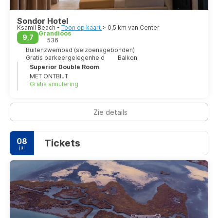
Sondor Hotel
Ksamil Beach -
Toon op kaart
> 0,5 km van Center
Grandioos
9,7
536
Buitenzwembad (seizoensgebonden)
Gratis parkeergelegenheid
Balkon
Superior Double Room
MET ONTBIJT
Gratis annulering
Zie details
08
Tickets
jul