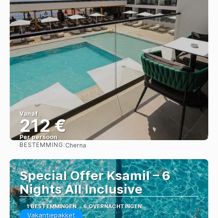
Vanaf
212 €
Per persoon
BESTEMMING:
Cherna
Bekijk
Special Offer Ksamil – 6
Nights All Inclusive
1 BESTEMMINGEN
6 OVERNACHTINGEN
Vakantiepakket