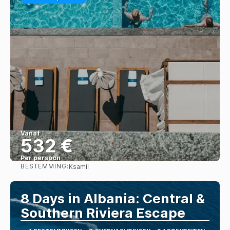
Vanaf
532 €
Per persoon
BESTEMMING:
Ksamil
Bekijk
8 Days in Albania: Central &
Southern Riviera Escape