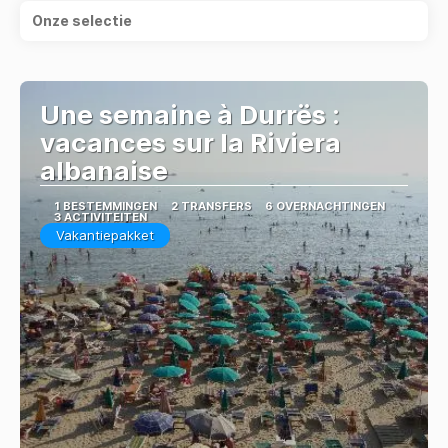
Onze selectie
Une semaine à Durrës :
vacances sur la Riviera
albanaise
1 BESTEMMINGEN
2 TRANSFERS
6 OVERNACHTINGEN
3 ACTIVITEITEN
Vakantiepakket