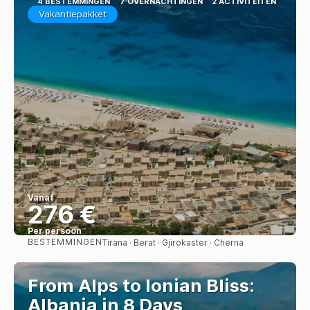
4 BESTEMMINGEN
7 OVERNACHTINGEN
2 ACTIVITEITEN
Vakantiepakket
Vanaf
276 €
Per persoon
BESTEMMINGEN
Tirana · Berat · Gjirokaster · Cherna
Bekijk
From Alps to Ionian Bliss:
Albania in 8 Days