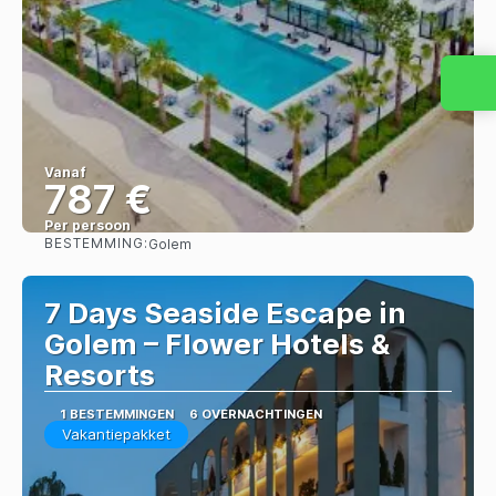
Vanaf
787 €
Per persoon
BESTEMMING:
Golem
Bekijk
7 Days Seaside Escape in
Golem – Flower Hotels &
Resorts
1 BESTEMMINGEN
6 OVERNACHTINGEN
Vakantiepakket