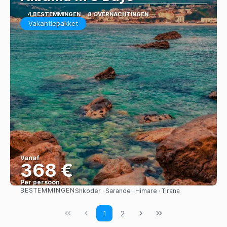
4 BESTEMMINGEN
8 OVERNACHTINGEN
Vakantiepakket
Vanaf
368 €
Per persoon
BESTEMMINGEN
Shkoder · Sarande · Himare · Tirana
Bekijk
1
2