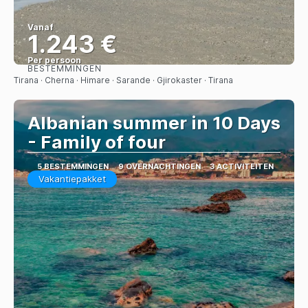
Vanaf
1.243 €
Per persoon
BESTEMMINGEN
Bekijk
Tirana · Cherna · Himare · Sarande · Gjirokaster · Tirana
Albanian summer in 10 Days
- Family of four
5 BESTEMMINGEN
9 OVERNACHTINGEN
3 ACTIVITEITEN
Vakantiepakket