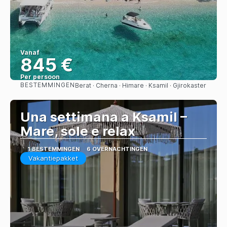
Vanaf
845 €
Per persoon
BESTEMMINGEN
Berat · Cherna · Himare · Ksamil · Gjirokaster
Bekijk
Una settimana a Ksamil –
Mare, sole e relax
1 BESTEMMINGEN
6 OVERNACHTINGEN
Vakantiepakket