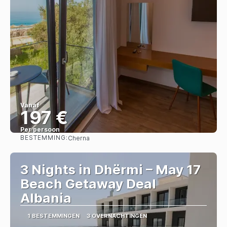
Vanaf
197 €
Per persoon
BESTEMMING:
Cherna
Bekijk
3 Nights in Dhërmi – May 17
Beach Getaway Deal
Albania
1 BESTEMMINGEN
3 OVERNACHTINGEN