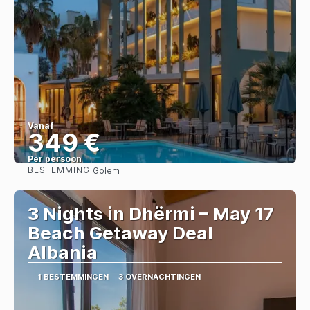
Vanaf
349 €
Per persoon
BESTEMMING:
Golem
Bekijk
3 Nights in Dhërmi – May 17
Beach Getaway Deal
Albania
1 BESTEMMINGEN
3 OVERNACHTINGEN