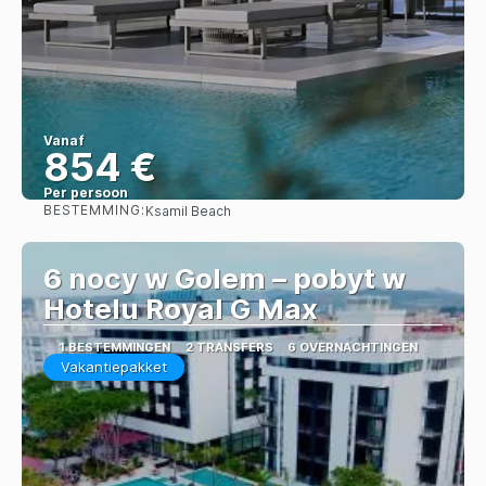
Vanaf
854 €
Per persoon
BESTEMMING:
Ksamil Beach
Bekijk
6 nocy w Golem – pobyt w
Hotelu Royal G Max
1 BESTEMMINGEN
2 TRANSFERS
6 OVERNACHTINGEN
Vakantiepakket