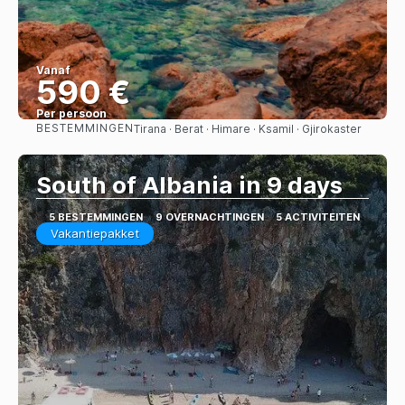
Vanaf
590 €
Per persoon
BESTEMMINGEN
Tirana · Berat · Himare · Ksamil · Gjirokaster
Bekijk
South of Albania in 9 days
5 BESTEMMINGEN
9 OVERNACHTINGEN
5 ACTIVITEITEN
Vakantiepakket