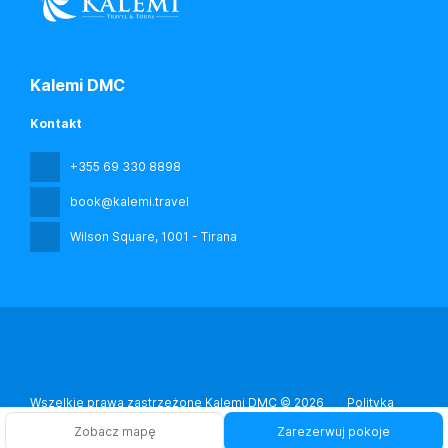
Kalemi DMC
Kontakt
+355 69 330 8898
book@kalemi.travel
Wilson Square
, 1001 - Tirana
Wszelkie prawa zastrzeżone Kalemi DMC © 2026
Polityka
prywatności
Zobacz mapę
Zarezerwuj pokoje