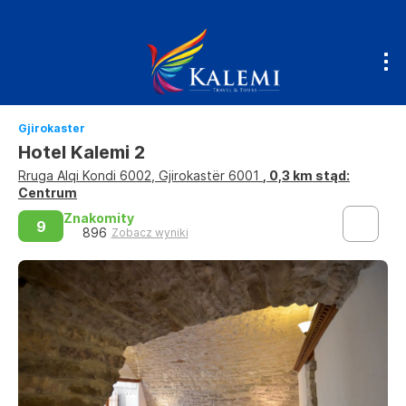
Gjirokaster
Hotel Kalemi 2
Rruga Alqi Kondi 6002, Gjirokastër 6001
, 0,3 km stąd:
Centrum
Znakomity
9
896
Zobacz wyniki