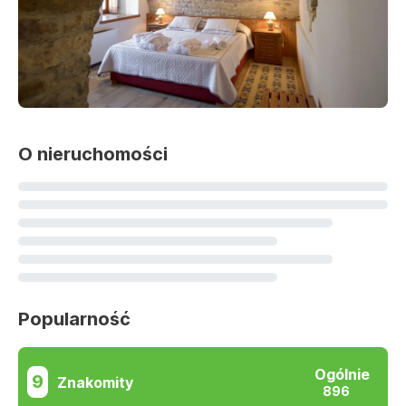
O nieruchomości
Popularność
Ogólnie
9
Znakomity
896