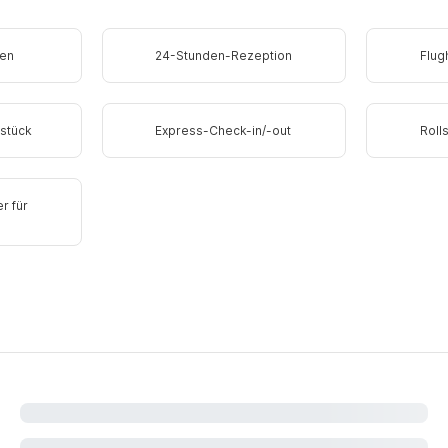
fen
24-Stunden-Rezeption
Flug
hstück
Express-Check-in/-out
Roll
r für