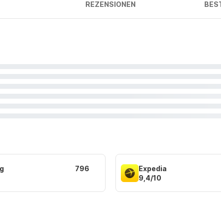
REZENSIONEN
BES
g
796
Expedia
9,4/10