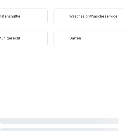
hafenshuttle
Waschsalon/Wäscheservice
stuhlgerecht
Garten