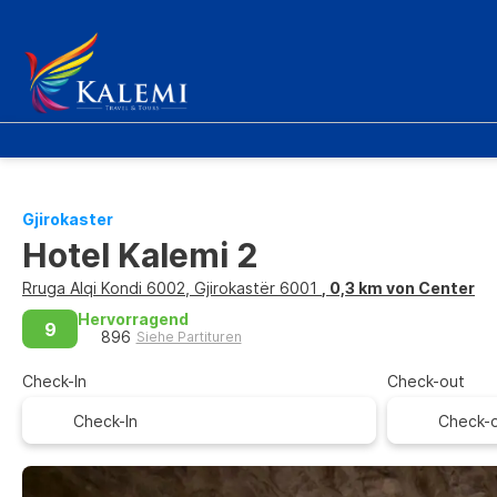
Gjirokaster
Hotel Kalemi 2
Rruga Alqi Kondi 6002, Gjirokastër 6001
, 0,3 km von Center
Hervorragend
9
896
Siehe Partituren
Check-In
Check-out