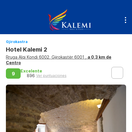
Gjirokastra
Hotel Kalemi 2
Rruga Alqi Kondi 6002, Gjirokastër 6001
, a 0,3 km de
Centro
Excelente
9
896
Ver puntuaciones