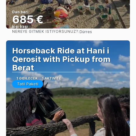
Dan beri
685 €
kişi başı
NEREYE GITMEK ISTIYORSUNUZ?:
Dürres
Görüntüle
Horseback Ride at Hani i
Qerosit with Pickup from
Berat
1 GIDILECEK
1 AKTIVITE
Tatil Paketi