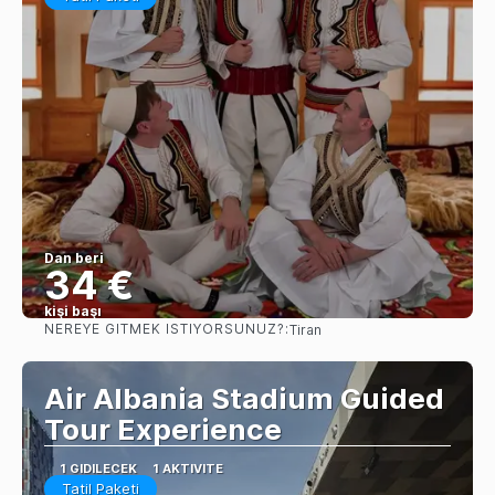
Dan beri
34 €
kişi başı
NEREYE GITMEK ISTIYORSUNUZ?:
Tiran
Görüntüle
Air Albania Stadium Guided
Tour Experience
1 GIDILECEK
1 AKTIVITE
Tatil Paketi