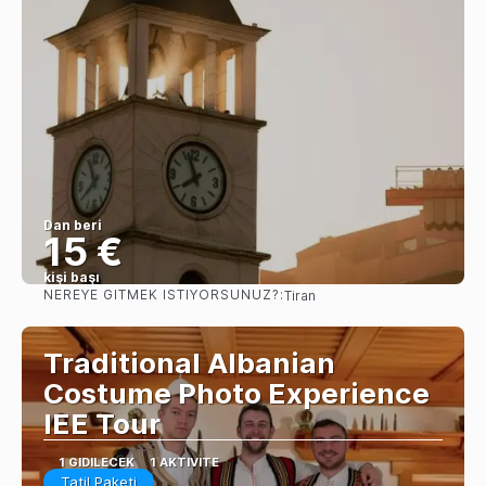
Dan beri
15 €
kişi başı
NEREYE GITMEK ISTIYORSUNUZ?:
Tiran
Görüntüle
Traditional Albanian
Costume Photo Experience
IEE Tour
1 GIDILECEK
1 AKTIVITE
Tatil Paketi