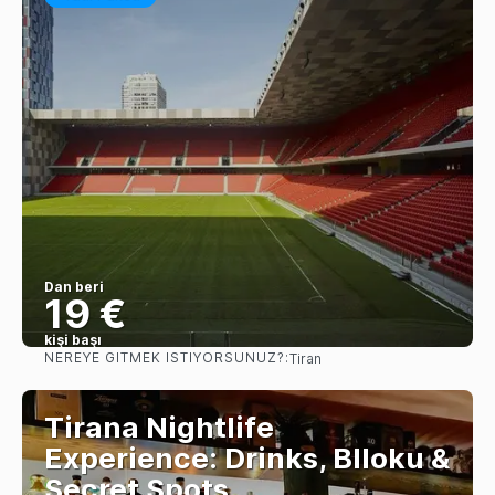
Dan beri
19 €
kişi başı
NEREYE GITMEK ISTIYORSUNUZ?:
Tiran
Görüntüle
Tirana Nightlife
Experience: Drinks, Blloku &
Secret Spots