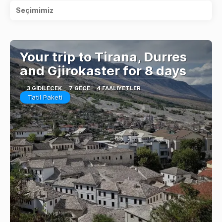
Seçimimiz
Your trip to Tirana, Durres
and Gjirokaster for 8 days
3 GIDILECEK
7 GECE
4 FAALIYETLER
Tatil Paketi