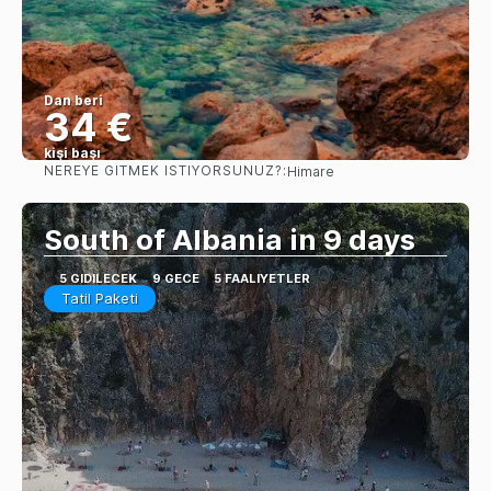
Dan beri
34 €
kişi başı
NEREYE GITMEK ISTIYORSUNUZ?:
Himare
Görüntüle
South of Albania in 9 days
5 GIDILECEK
9 GECE
5 FAALIYETLER
Tatil Paketi