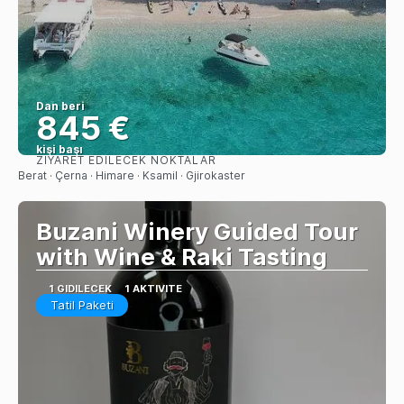
Dan beri
845 €
kişi başı
ZIYARET EDILECEK NOKTALAR
Görüntüle
Berat · Çerna · Himare · Ksamil · Gjirokaster
Buzani Winery Guided Tour
with Wine & Raki Tasting
1 GIDILECEK
1 AKTIVITE
Tatil Paketi