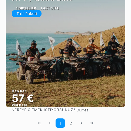
1 GIDILECEK
1 AKTIVITE
Tatil Paketi
Dan beri
57 €
kişi başı
NEREYE GITMEK ISTIYORSUNUZ?:
Dürres
Görüntüle
1
2