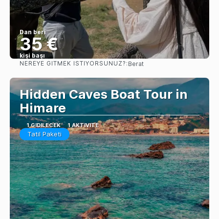
Dan beri
35 €
kişi başı
NEREYE GITMEK ISTIYORSUNUZ?:
Berat
Görüntüle
Hidden Caves Boat Tour in
Himare
1 GIDILECEK
1 AKTIVITE
Tatil Paketi