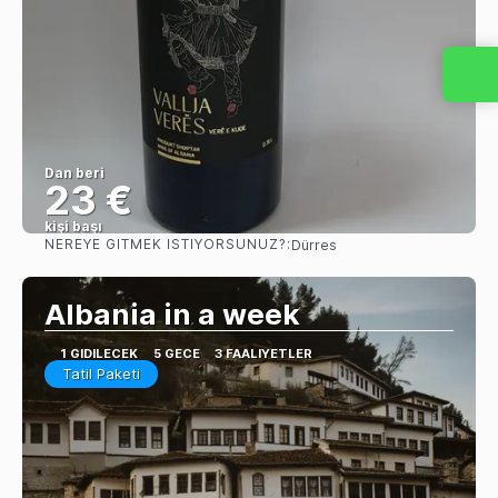
Dan beri
23 €
kişi başı
NEREYE GITMEK ISTIYORSUNUZ?:
Dürres
Görüntüle
Albania in a week
1 GIDILECEK
5 GECE
3 FAALIYETLER
Tatil Paketi