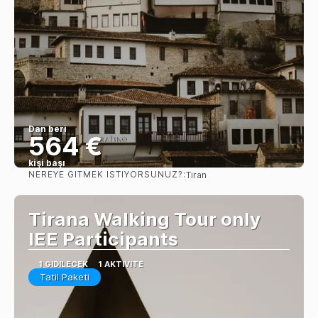
Dan beri
564 €
kişi başı
NEREYE GITMEK ISTIYORSUNUZ?:
Tiran
Görüntüle
Tirana Walking Tour only
IEE Participants
1 GIDILECEK
1 AKTIVITE
Tatil Paketi