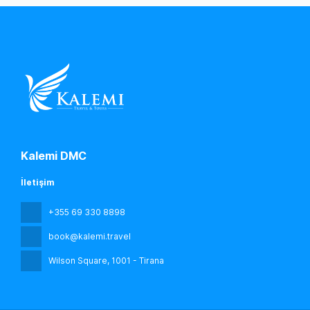
Kalemi DMC
İletişim
+355 69 330 8898
book@kalemi.travel
Wilson Square
, 1001 - Tirana