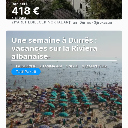
Dan beri
418 €
kişi başı
ZIYARET EDILECEK NOKTALAR
Tiran · Dürres · Gjirokaster
Görüntüle
Une semaine à Durrës :
vacances sur la Riviera
albanaise
1 GIDILECEK
2 TAŞIMA AĞI
6 GECE
3 FAALIYETLER
Tatil Paketi