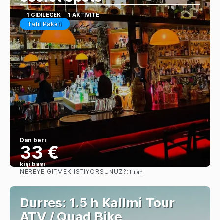
1 GIDILECEK
1 AKTIVITE
Tatil Paketi
Dan beri
33 €
kişi başı
NEREYE GITMEK ISTIYORSUNUZ?:
Tiran
Görüntüle
Durres: 1.5 h Kallmi Tour
ATV / Quad Bike