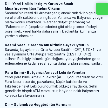
Dil – Yerel Halkla İletişim Kurun ve Sıcak
Misafirperverliğin Tadını Çıkarın
Saranda’nın resmi dili Arnavutçadır, ancak turistik bölgelerde
ve otelcilik sektöründe İngilizce, Yunanca ve İtalyanca yaygın
olarak konuşulmaktadır. “Përshëndetje” (merhaba) ve
“Faleminderit” (teşekkür ederim) gibi birkaç temel ifadeyi
öğrenmek, yerel halkla daha samimi bağlantılar kurmanıza
yardımcı olacaktır.
Resmi Saat – Saranda’nın Ritimine Ayak Uydurun
Saranda, kış aylarında Orta Avrupa Saati’ni (CET, UTC+1) ve
yaz aylarında Orta Avrupa Yaz Saati’ni (CEST, UTC+2)
kullanır. Bu bilgiyi bilmek, gün doğumu yürüyüşlerinden gece
eğlencelerine kadar seyahatinizi daha iyi planlamanızı sağlar.
Para Birimi – Bütçenizi Arnavut Leki ile Yönetin
Yerel para birimi Arnavut Leki’dir (ALL). Çoğu restoran ve otel
Euro kabul etse de, pazarlarda, küçük kafelerde ve
taksilerde nakit Leki bulundurmak oldukça faydalıdır. Şehir
genelinde birçok ATM mevcuttur, böylece nakit ihtiyacınızı
kolayca karşılayabilirsiniz.
Din – Gelenek ve Hoşgörünün Harmanı