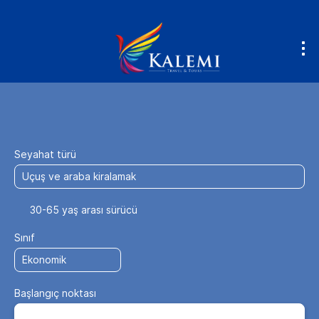
Uç & Sür
Konaklama
Ulaşım + Kon
+
Seyahat türü
30-65 yaş arası sürücü
Sınıf
Başlangıç noktası