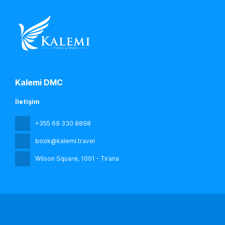
Kalemi DMC
İletişim
+355 69 330 8898
book@kalemi.travel
Wilson Square
, 1001 - Tirana