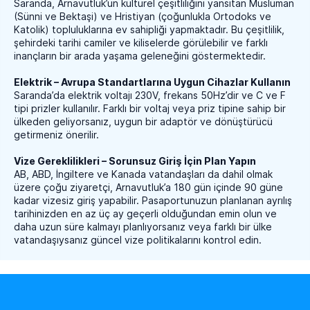
Saranda, Arnavutluk’un kültürel çeşitliliğini yansıtan Müslüman
(Sünni ve Bektaşi) ve Hristiyan (çoğunlukla Ortodoks ve
Katolik) topluluklarına ev sahipliği yapmaktadır. Bu çeşitlilik,
şehirdeki tarihi camiler ve kiliselerde görülebilir ve farklı
inançların bir arada yaşama geleneğini göstermektedir.
Elektrik – Avrupa Standartlarına Uygun Cihazlar Kullanın
Saranda’da elektrik voltajı 230V, frekans 50Hz’dir ve C ve F
tipi prizler kullanılır. Farklı bir voltaj veya priz tipine sahip bir
ülkeden geliyorsanız, uygun bir adaptör ve dönüştürücü
getirmeniz önerilir.
Vize Gereklilikleri – Sorunsuz Giriş İçin Plan Yapın
AB, ABD, İngiltere ve Kanada vatandaşları da dahil olmak
üzere çoğu ziyaretçi, Arnavutluk’a 180 gün içinde 90 güne
kadar vizesiz giriş yapabilir. Pasaportunuzun planlanan ayrılış
tarihinizden en az üç ay geçerli olduğundan emin olun ve
daha uzun süre kalmayı planlıyorsanız veya farklı bir ülke
vatandaşıysanız güncel vize politikalarını kontrol edin.