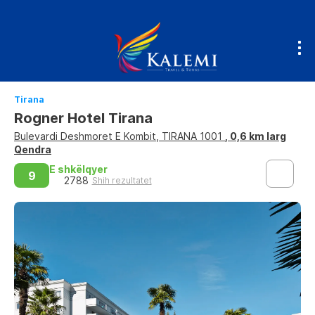
Tirana
Rogner Hotel Tirana
Bulevardi Deshmoret E Kombit, TIRANA 1001
, 0,6 km larg
Qendra
E shkëlqyer
9
2788
Shih rezultatet