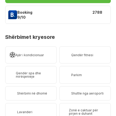
Booking
2788
9/10
Shërbimet kryesore
Ajër i kondicionuar
Qendër fitnesi
Qendër spa dhe
Parkim
mirëqenieje
Shërbimi në dhomë
Shuttle nga aeroporti
Zonë e caktuar për
Lavanderi
pirjen e duhanit