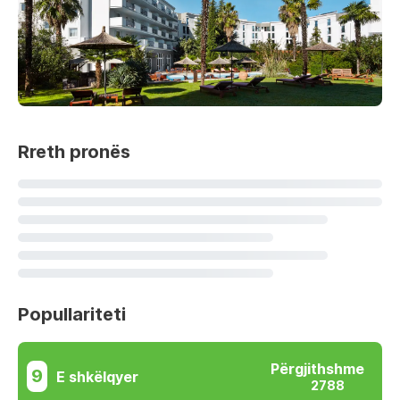
Rreth pronës
Popullariteti
Përgjithshme
9
E shkëlqyer
2788