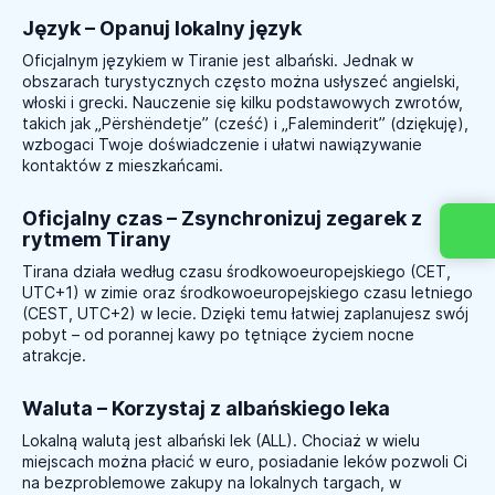
Język – Opanuj lokalny język
Oficjalnym językiem w Tiranie jest albański. Jednak w
obszarach turystycznych często można usłyszeć angielski,
włoski i grecki. Nauczenie się kilku podstawowych zwrotów,
takich jak „Përshëndetje” (cześć) i „Faleminderit” (dziękuję),
wzbogaci Twoje doświadczenie i ułatwi nawiązywanie
kontaktów z mieszkańcami.
Oficjalny czas – Zsynchronizuj zegarek z
rytmem Tirany
Tirana działa według czasu środkowoeuropejskiego (CET,
UTC+1) w zimie oraz środkowoeuropejskiego czasu letniego
(CEST, UTC+2) w lecie. Dzięki temu łatwiej zaplanujesz swój
pobyt – od porannej kawy po tętniące życiem nocne
atrakcje.
Waluta – Korzystaj z albańskiego leka
Lokalną walutą jest albański lek (ALL). Chociaż w wielu
miejscach można płacić w euro, posiadanie leków pozwoli Ci
na bezproblemowe zakupy na lokalnych targach, w