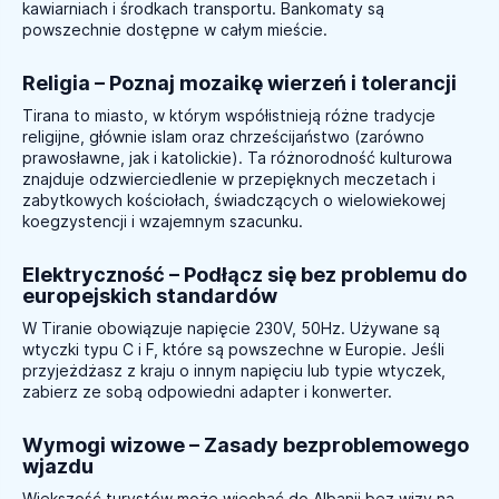
kawiarniach i środkach transportu. Bankomaty są
powszechnie dostępne w całym mieście.
Religia – Poznaj mozaikę wierzeń i tolerancji
Tirana to miasto, w którym współistnieją różne tradycje
religijne, głównie islam oraz chrześcijaństwo (zarówno
prawosławne, jak i katolickie). Ta różnorodność kulturowa
znajduje odzwierciedlenie w przepięknych meczetach i
zabytkowych kościołach, świadczących o wielowiekowej
koegzystencji i wzajemnym szacunku.
Elektryczność – Podłącz się bez problemu do
europejskich standardów
W Tiranie obowiązuje napięcie 230V, 50Hz. Używane są
wtyczki typu C i F, które są powszechne w Europie. Jeśli
przyjeżdżasz z kraju o innym napięciu lub typie wtyczek,
zabierz ze sobą odpowiedni adapter i konwerter.
Wymogi wizowe – Zasady bezproblemowego
wjazdu
Większość turystów może wjechać do Albanii bez wizy na