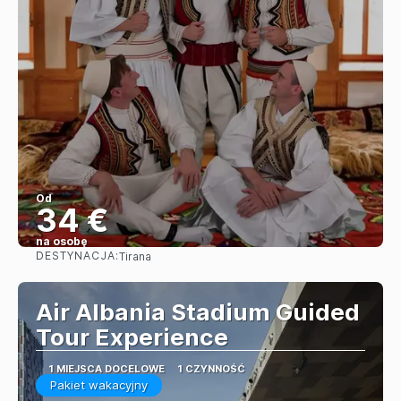
Od
34 €
na osobę
DESTYNACJA:
Tirana
Zobacz
Air Albania Stadium Guided
Tour Experience
1 MIEJSCA DOCELOWE
1 CZYNNOŚĆ
Pakiet wakacyjny