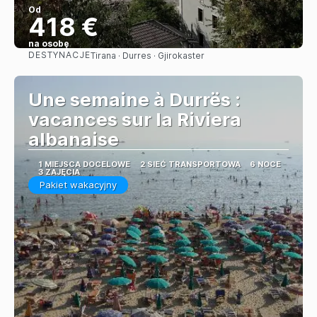
Od
418 €
na osobę
DESTYNACJE
Tirana · Durres · Gjirokaster
Zobacz
Une semaine à Durrës :
vacances sur la Riviera
albanaise
1 MIEJSCA DOCELOWE
2 SIEĆ TRANSPORTOWA
6 NOCE
3 ZAJĘCIA
Pakiet wakacyjny