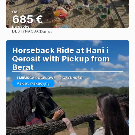
Od
685 €
na osobę
DESTYNACJA:
Durres
Zobacz
Horseback Ride at Hani i
Qerosit with Pickup from
Berat
1 MIEJSCA DOCELOWE
1 CZYNNOŚĆ
Pakiet wakacyjny