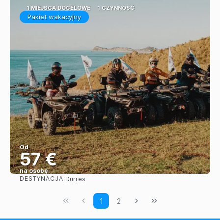
1 MIEJSCA DOCELOWE
1 CZYNNOŚĆ
Pakiet wakacyjny
Od
57 €
na osobę
DESTYNACJA:
Durres
Zobacz
1
2