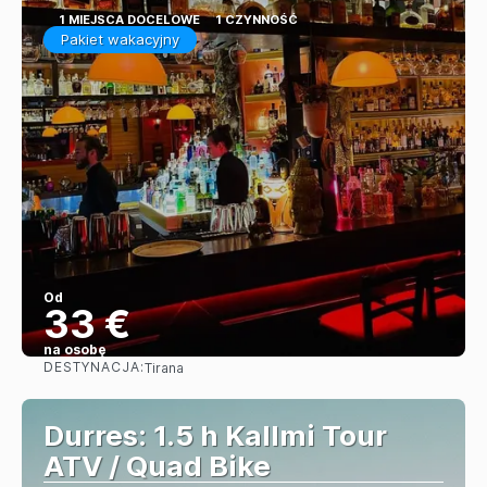
1 MIEJSCA DOCELOWE
1 CZYNNOŚĆ
Pakiet wakacyjny
Od
33 €
na osobę
DESTYNACJA:
Tirana
Zobacz
Durres: 1.5 h Kallmi Tour
ATV / Quad Bike