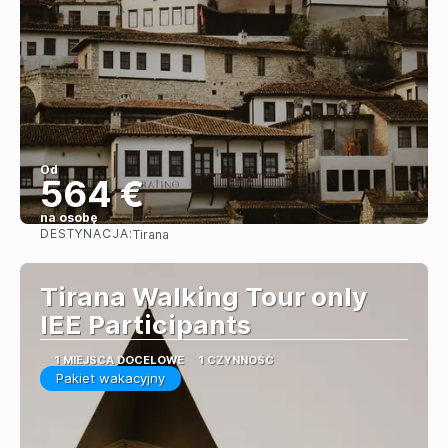
Od
564 €
na osobę
DESTYNACJA:
Tirana
Zobacz
Tirana Walking Tour only
IEE Participants
1 MIEJSCA DOCELOWE
1 CZYNNOŚĆ
Pakiet wakacyjny