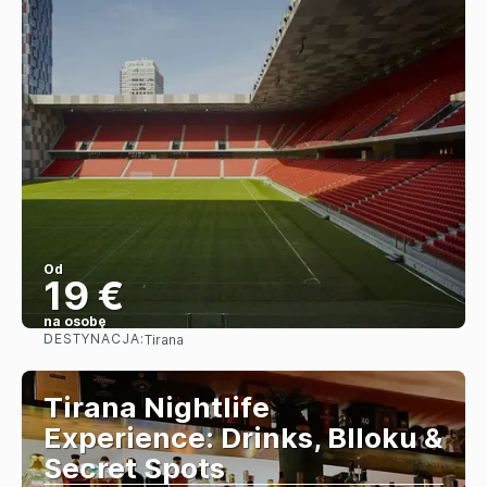
Od
19 €
na osobę
DESTYNACJA:
Tirana
Zobacz
Tirana Nightlife
Experience: Drinks, Blloku &
Secret Spots