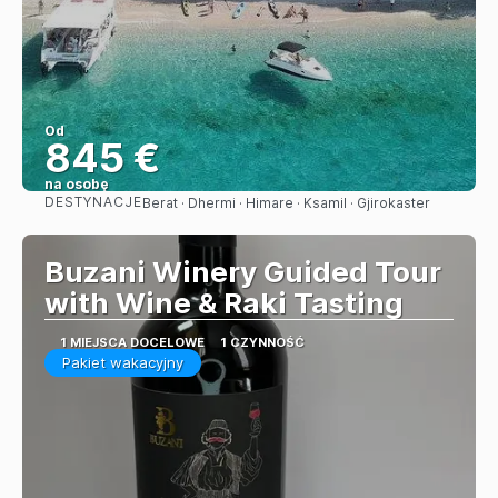
Od
845 €
na osobę
DESTYNACJE
Berat · Dhermi · Himare · Ksamil · Gjirokaster
Zobacz
Buzani Winery Guided Tour
with Wine & Raki Tasting
1 MIEJSCA DOCELOWE
1 CZYNNOŚĆ
Pakiet wakacyjny