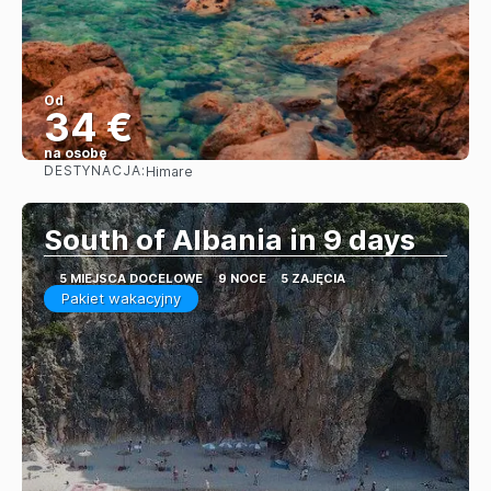
Od
34 €
na osobę
DESTYNACJA:
Himare
Zobacz
South of Albania in 9 days
5 MIEJSCA DOCELOWE
9 NOCE
5 ZAJĘCIA
Pakiet wakacyjny