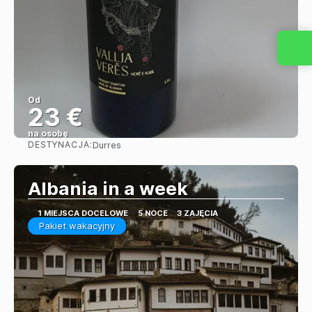
Od
23 €
na osobę
DESTYNACJA:
Durres
Zobacz
Albania in a week
1 MIEJSCA DOCELOWE
5 NOCE
3 ZAJĘCIA
Pakiet wakacyjny