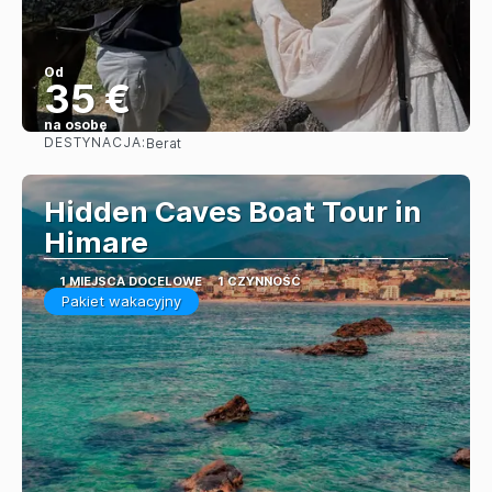
Od
35 €
na osobę
DESTYNACJA:
Berat
Zobacz
Hidden Caves Boat Tour in
Himare
1 MIEJSCA DOCELOWE
1 CZYNNOŚĆ
Pakiet wakacyjny