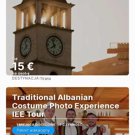
Od
15 €
na osobę
DESTYNACJA:
Tirana
Zobacz
Traditional Albanian
Costume Photo Experience
IEE Tour
1 MIEJSCA DOCELOWE
1 CZYNNOŚĆ
Pakiet wakacyjny