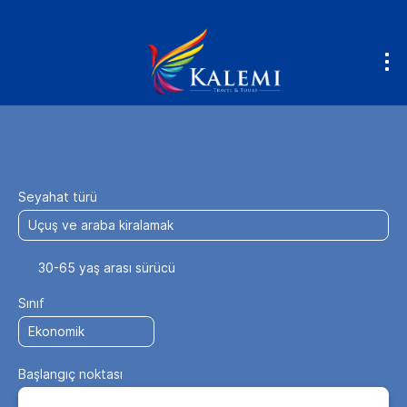
Uç & Sür
Konaklama
Ulaşım + Kon
+
Seyahat türü
30-65 yaş arası sürücü
Sınıf
Başlangıç noktası