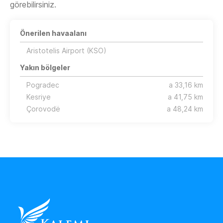
görebilirsiniz.
Önerilen havaalanı
Aristotelis Airport (KSO)
Yakın bölgeler
Pogradec
a 33,16 km
Kesriye
a 41,75 km
Çorovodë
a 48,24 km