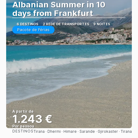
Albanian Summer in 10
days from Frankfurt
6 DESTINOS
2 REDE DE TRANSPORTES
9 NOITES
Pacote de Férias
A partir de
1.243 €
Por pessoa
DESTINOS
Tirana · Dhermi · Himare · Sarande · Gjirokaster · Tirana
Saiba mais