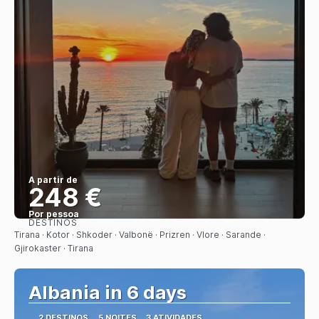
A partir de
248 €
Por pessoa
DESTINOS
Saiba mais
Tirana · Kotor · Shkoder · Valbonë · Prizren · Vlore · Sarande ·
Gjirokaster · Tirana
Albania in 6 days
2 DESTINOS
5 NOITES
3 ATIVIDADES