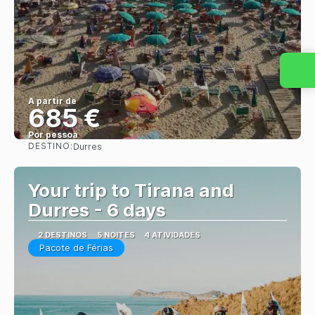
A partir de
685 €
Por pessoa
DESTINO:
Durres
Saiba mais
Your trip to Tirana and
Durres - 6 days
2 DESTINOS
5 NOITES
4 ATIVIDADES
Pacote de Férias