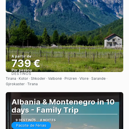
A partir de
739 €
Por pessoa
DESTINOS
Saiba mais
Tirana · Kotor · Shkoder · Valbonë · Prizren · Vlore · Sarande ·
Gjirokaster · Tirana
Albania & Montenegro in 10
days - Family Trip
9 DESTINOS
8 NOITES
Pacote de Férias