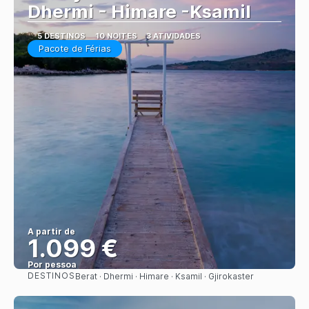
Dhermi - Himare -Ksamil
5 DESTINOS
10 NOITES
3 ATIVIDADES
Pacote de Férias
A partir de
1.099 €
Por pessoa
DESTINOS
Berat · Dhermi · Himare · Ksamil · Gjirokaster
Saiba mais