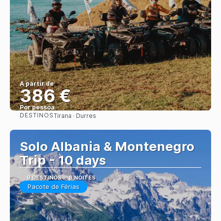
A partir de
386 €
Por pessoa
DESTINOS
Tirana · Durres
Saiba mais
Solo Albania & Montenegro
Trip - 10 days
9 DESTINOS
8 NOITES
Pacote de Férias