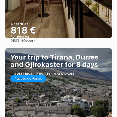
A partir de
818 €
Por pessoa
DESTINO:
Vlore
Saiba mais
Your trip to Tirana, Durres
and Gjirokaster for 8 days
3 DESTINOS
7 NOITES
4 ATIVIDADES
Pacote de Férias