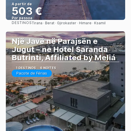
A partir de
503 €
Por pessoa
DESTINOS
Tirana · Berat · Gjirokaster · Himare · Ksamil
Saiba mais
Një Javë në Parajsën e
Jugut – ne Hotel Saranda
Butrinti, Affiliated by Meliá
1 DESTINOS
6 NOITES
Pacote de Férias