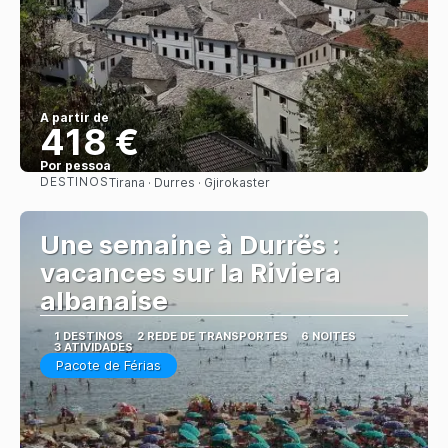
A partir de
418 €
Por pessoa
DESTINOS
Tirana · Durres · Gjirokaster
Saiba mais
Une semaine à Durrës :
vacances sur la Riviera
albanaise
1 DESTINOS
2 REDE DE TRANSPORTES
6 NOITES
3 ATIVIDADES
Pacote de Férias