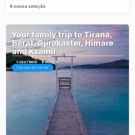
A nossa seleção
Your family trip to Tirana,
Berat, Gjirokaster, Himare
and Ksamil
5 DESTINOS
8 NOITES
Pacote de Férias