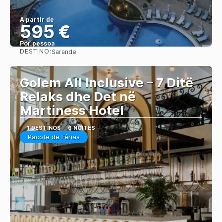
A partir de
595 €
Por pessoa
DESTINO:
Sarande
Saiba mais
Golem All Inclusive – 7 Ditë
Relaks dhe Det në
Martiness Hotel
1 DESTINOS
6 NOITES
Pacote de Férias