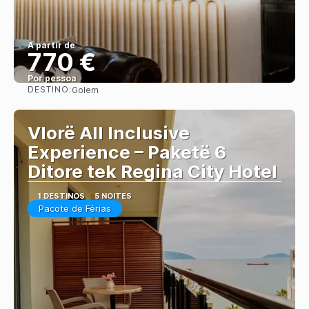
A partir de
770 €
Por pessoa
DESTINO:
Golem
Saiba mais
Vlorë All Inclusive
Experience – Paketë 6
Ditore tek Regina City Hotel
1 DESTINOS
5 NOITES
Pacote de Férias