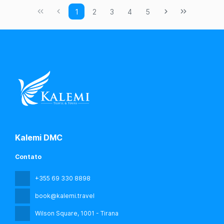
1
2
3
4
5
Kalemi DMC
Contato
+355 69 330 8898
book@kalemi.travel
Wilson Square
, 1001 - Tirana