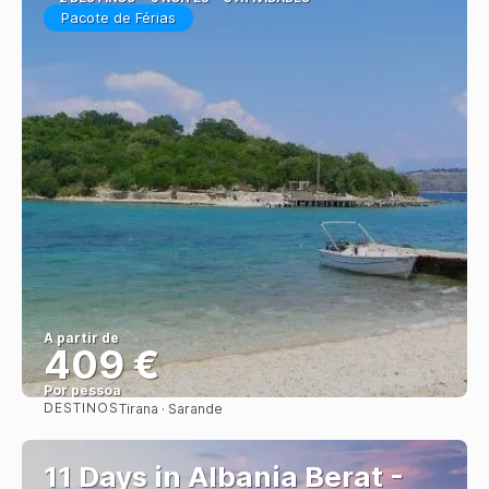
Pacote de Férias
A partir de
409 €
Por pessoa
DESTINOS
Tirana · Sarande
Saiba mais
11 Days in Albania Berat -