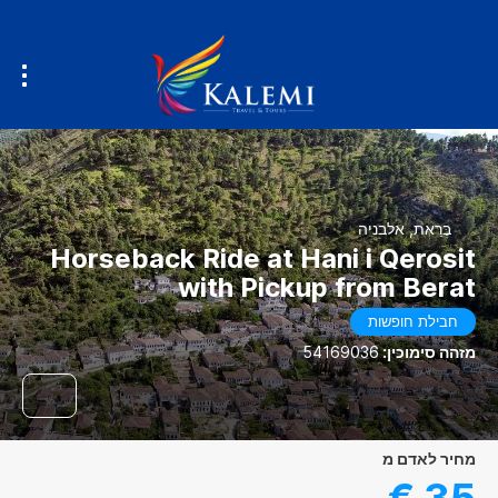
בֶּרַאת, אלבניה
Horseback Ride at Hani i Qerosit
with Pickup from Berat
חבילת חופשות
מזהה סימוכין:
54169036
מחיר לאדם מ