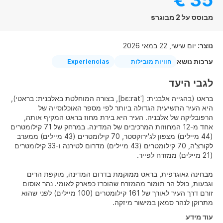
35 €
מבוסס על 2 מבוגרs
נוצר:
יום שישי, 22 במאי 2026
ערכות נושא
חוויות מובילות
Experiencias
לגבי היעד
בראט (בהגייה אלבנית: [ˈbɛ:rat], בצורה המוחלטת באלבנית: בראטי),
היא העיר התשיעית הגדולה ביותר לפי מספר האוכלוסייה של
הרפובליקה של אלבניה. העיר היא בירת מחוז בראט המקיף אותה,
אחד מ-12 המחוזות המרכיבים של המדינה. במרחק של 71 קילומטרים
(44 מיילים) מצפון לג'ירוקסטר, 70 קילומטרים (43 מיילים) ממערב
לקורצ'ה, 70 קילומטרים (43 מיילים) מדרום לטירנה ו-33 קילומטרים
מבחינה גאוגרפית, בראט ממוקמת בדרום המדינה, מוקפת הרים
וגבעות, כולל הר תומור מהמזרח שהוכרז כפארק לאומי. נהר אוסום
זורם דרך העיר לאורך של 161 קילומטרים (100 מיילים) לפני שהוא
מתרוקן לנהר סמאן במישור מיזקה.
עוד מידע