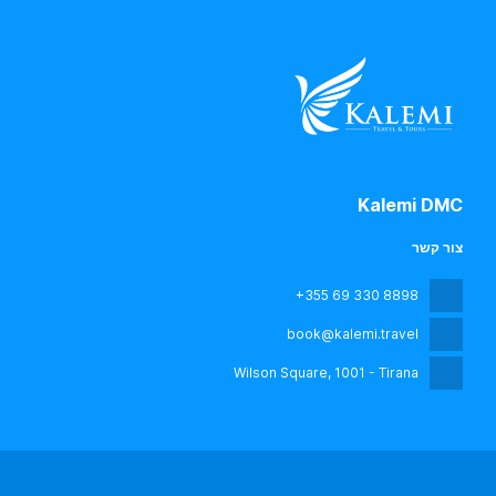
Kalemi DMC
צור קשר
+355 69 330 8898
book@kalemi.travel
Wilson Square
, 1001 - Tirana