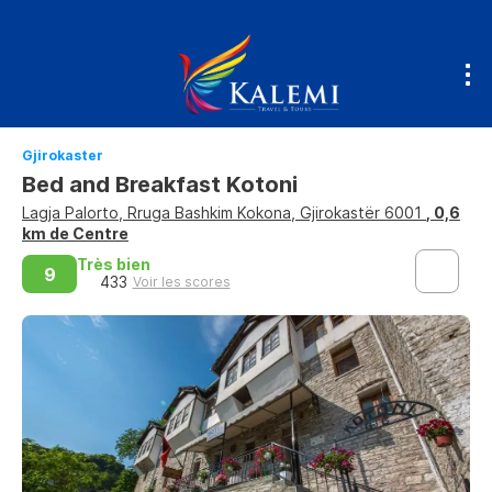
Gjirokaster
Bed and Breakfast Kotoni
Lagja Palorto, Rruga Bashkim Kokona, Gjirokastër 6001
, 0,6
km de Centre
Très bien
9
433
Voir les scores