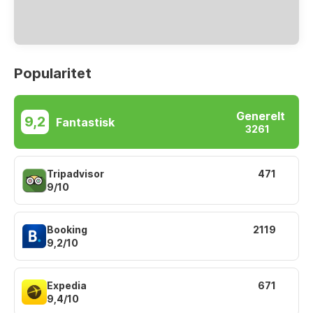
Popularitet
Generelt
9,2
Fantastisk
3261
Tripadvisor
471
9/10
Booking
2119
9,2/10
Expedia
671
9,4/10