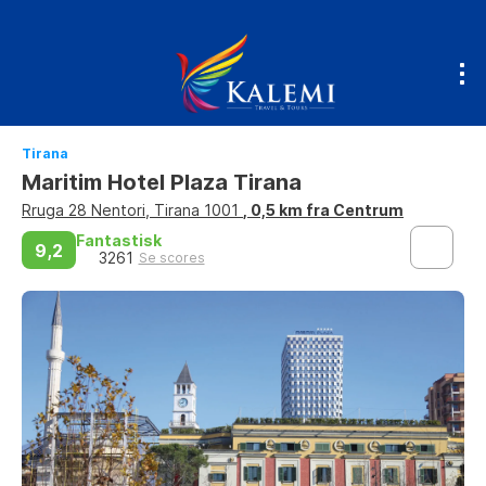
Tirana
Maritim Hotel Plaza Tirana
Rruga 28 Nentori, Tirana 1001
, 0,5 km fra Centrum
Fantastisk
9,2
3261
Se scores