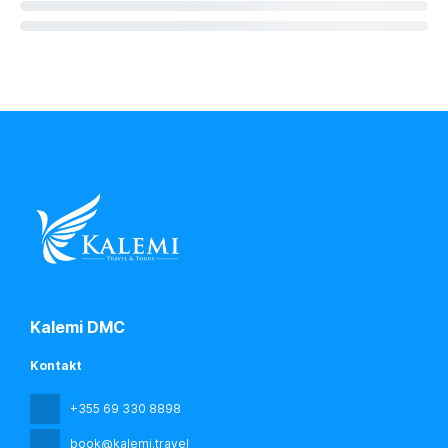
Kalemi DMC
Kontakt
+355 69 330 8898
book@kalemi.travel